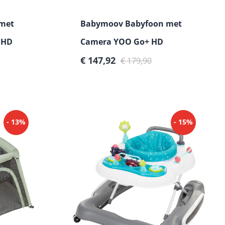
met
Babymoov Babyfoon met
 HD
Camera YOO Go+ HD
Verkoopprijs:
Normale prijs:
€ 147,92
€ 179,90
- 13%
- 15%