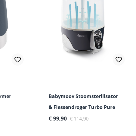
rmer
Babymoov Stoomsterilisator
& Flessendroger Turbo Pure
Verkoopprijs:
Normale prijs:
€ 99,90
€ 114,90