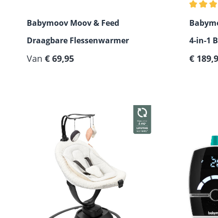
Gemidde
Babymoov Moov & Feed
Babymo
Draagbare Flessenwarmer
4-in-1 
Normale prijs:
Normale
Van
€ 69,95
€ 189,