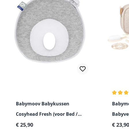
Gemidde
Babymoov Babykussen
Babymo
Cosyhead Fresh (voor Bed /
Babyve
Normale prijs:
Verkoop
Wipstoel / Schommel /
€ 25,90
€ 23,9