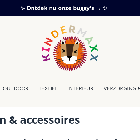
✨ Ontdek nu onze buggy's → ✨
OUTDOOR
TEXTIEL
IN­TE­RI­EUR
VERZORGING 
 & accessoires