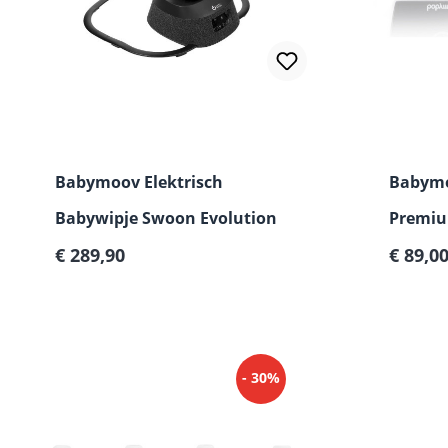
Babymoov Elektrisch
Babymo
Babywipje Swoon Evolution
Premiu
Normale prijs:
Verkoop
€ 289,90
€ 89,0
- 30%