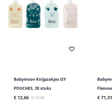
Babymoov Knijpzakjes ISY
Babym
POUCHES, 20 stuks
Flesvo
Verkoopprijs:
Normale prijs:
Verkoop
€ 12,66
Milky 
€ 71,3
€ 17,90