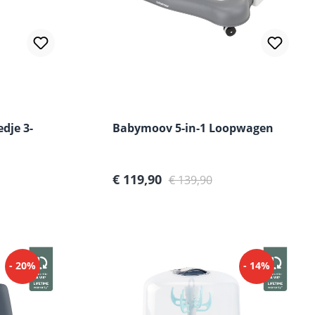
dje 3-
Babymoov 5-in-1 Loopwagen
Verkoopprijs:
Normale prijs:
€ 119,90
€ 139,90
- 20%
- 14%