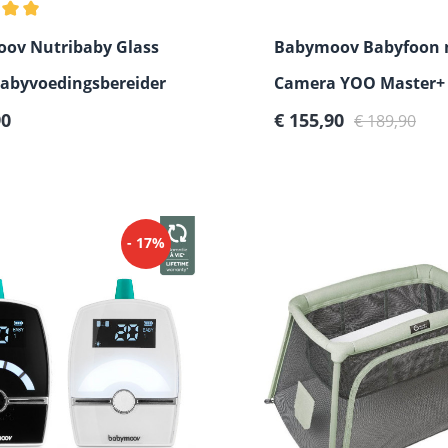
lde waardering van 5 van 5 sterren
ov Nutribaby Glass
Babymoov Babyfoon 
Babyvoedingsbereider
Camera YOO Master+
 prijs:
Verkoopprijs:
Normale prijs:
90
€ 155,90
€ 189,90
- 17%