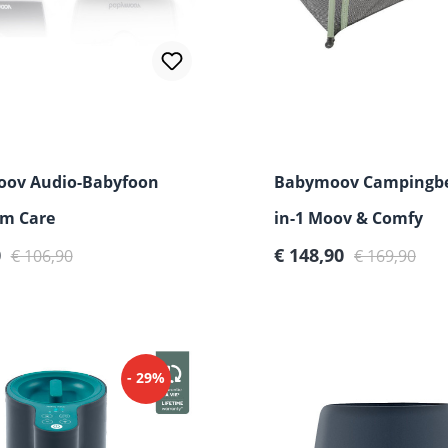
ov Audio-Babyfoon
Babymoov Campingbe
m Care
in-1 Moov & Comfy
prijs:
Normale prijs:
Verkoopprijs:
Normale prijs:
0
€ 148,90
€ 106,90
€ 169,90
- 29%