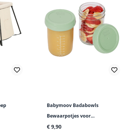
eep
Babymoov Badabowls
Bewaarpotjes voor
Normale prijs:
Babyvoeding
€ 9,90