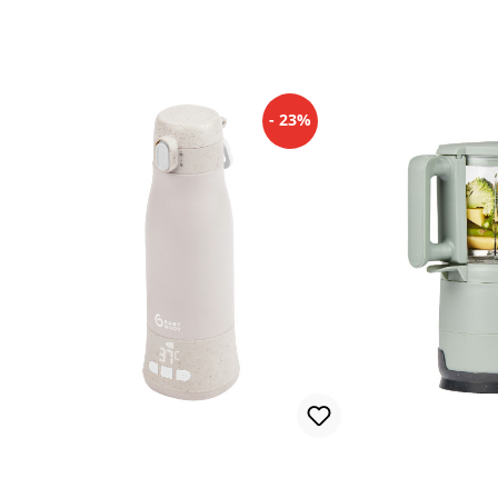
Autostoeltje / Kinderwagen)
- 23%