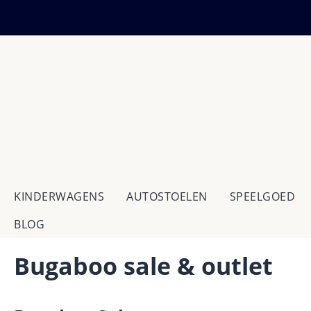
 naar de hoofdinhoud
Ga naar de zoekopdracht
Ga naar de hoofdnavigatie
KINDERWAGENS
AUTOSTOELEN
SPEELGOED
BLOG
Bugaboo sale & outlet