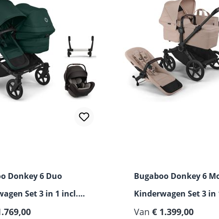
o Donkey 6 Duo
Bugaboo Donkey 6 M
agen Set 3 in 1 incl.
Kinderwagen Set 3 in 1
ra Flex i-Size
1.769,00
Nuna Arra Flex i-Size
Van
€ 1.399,00