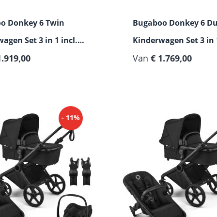
o Donkey 6 Twin
Bugaboo Donkey 6 D
agen Set 3 in 1 incl.
Kinderwagen Set 3 in 1
si Pebble Slide Pro
1.919,00
Maxi Cosi Pebble Slid
Van
€ 1.769,00
- 11%