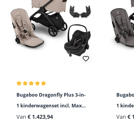
Gemiddelde waardering van 5 van 5 sterren
Bugaboo Dragonfly Plus 3-in-
Bugaboo
1 kinderwagenset incl. Maxi-
1 kinde
Cosi Pebble Slide Pro i-Size
Van
€ 1.423,94
Arra Fl
Van
€ 
baby-autostoel
autost