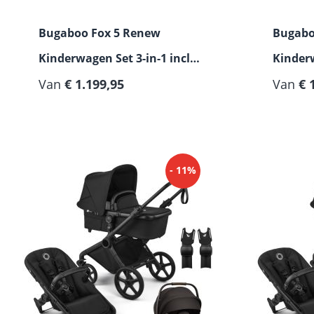
Bugaboo Fox 5 Renew
Bugabo
Kinderwagen Set 3-in-1 incl.
Kinderw
Maxi Cosi Pebble Slide Pro
Van
€ 1.199,95
Maxi Co
Van
€ 
- 11%