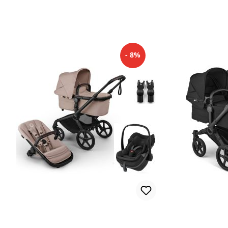
Autostoel
Autost
- 8%