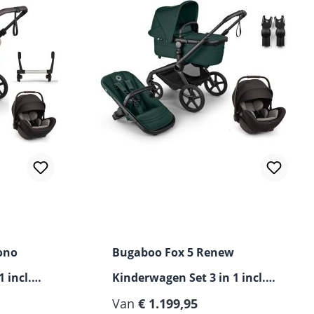
ono
Bugaboo Fox 5 Renew
 incl.
Kinderwagen Set 3 in 1 incl.
Nuna Arra Flex i-Size
Van
€ 1.199,95