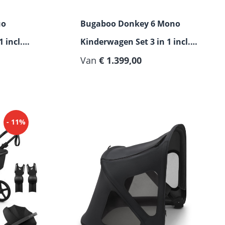
uo
Bugaboo Donkey 6 Mono
 incl.
Kinderwagen Set 3 in 1 incl.
e Pro
Maxi Cosi Pebble Slide Pro
Van
€ 1.399,00
- 11%