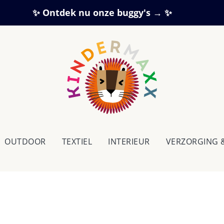
✨ Ontdek nu onze buggy's → ✨
OUTDOOR
TEXTIEL
IN­TE­RI­EUR
VERZORGING 