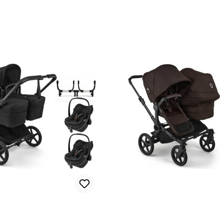
oel
Autostoel