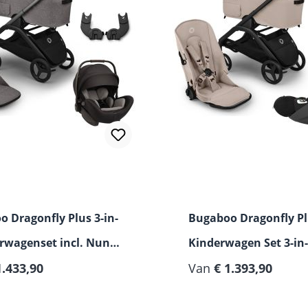
 Dragonfly Plus 3-in-
Bugaboo Dragonfly P
rwagenset incl. Nuna
Kinderwagen Set 3-in-1
ex i-Size baby-
1.433,90
Cybex Cloud T i-Size
Van
€ 1.393,90
oel
Autostoeltje