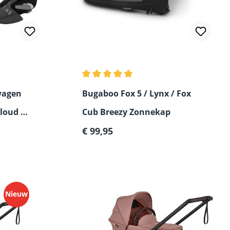
Gemiddelde waardering van 4.33 van 5
wagen
Bugaboo Fox 5 / Lynx / Fox
Cloud T
Cub Breezy Zonnekap
Normale prijs:
€ 99,95
Nieuw