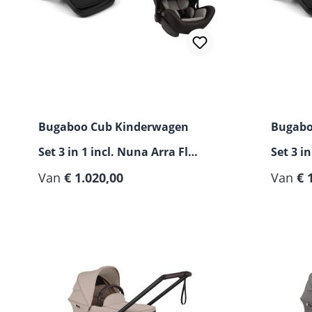
Bugaboo Cub Kinderwagen
Bugabo
Set 3 in 1 incl. Nuna Arra Flex
Set 3 in
i-Size Autostoeltje
Van
€ 1.020,00
Pebble S
Van
€ 
Autosto