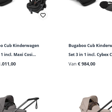
o Cub Kinderwagen
Bugaboo Cub Kinder
 1 incl. Maxi Cosi
Set 3 in 1 incl. Cybex 
lide Pro i-Size
1.011,00
i-Size Autostoeltje
Van
€ 984,00
eltje