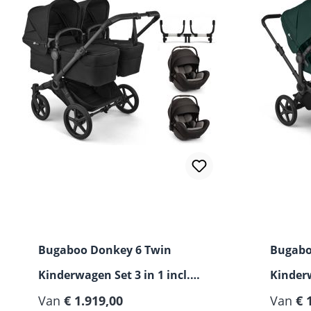
Bugaboo Donkey 6 Twin
Bugabo
Kinderwagen Set 3 in 1 incl.
Kinderw
Nuna Arra Flex i-Size
Van
€ 1.919,00
Nuna Ar
Van
€ 