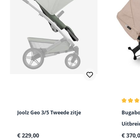
Gemidde
Joolz Geo 3/5 Tweede zitje
Bugabo
Uitbrei
Normale prijs:
Normale
€ 229,00
van Mo
€ 370,