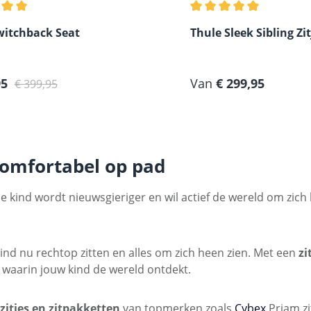
lde waardering van 5 van 5 sterren
Gemiddelde waardering
witchback Seat
Thule Sleek Sibling Zit
prijs:
Normale prijs:
Normale prijs:
95
Van
€ 299,95
€ 399,95
 comfortabel op pad
 Je kind wordt nieuwsgieriger en wil actief de wereld om zi
 kind nu rechtop zitten en alles om zich heen zien. Met een
zi
 waarin jouw kind de wereld ontdekt.
itjes en zitpakketten
van topmerken zoals
Cybex
Priam zi