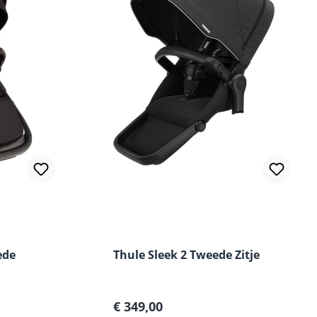
ede
Thule Sleek 2 Tweede Zitje
Normale prijs:
€ 349,00