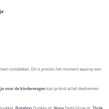
 van 5 van 5 sterren
je
ch heen ontdekken. Dit is precies het moment waarop een
tje voor de kinderwagen
kan je kind actief deelnemen
tpakket,
Bugaboo
Donkey zit,
Nuna
Demi Grow zit,
Thule