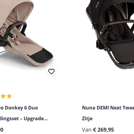
lde waardering van 5 van 5 sterren
o Donkey 6 Duo
Nuna DEMI Next Twe
dingsset – Upgrade
Zitje
 prijs:
Normale prijs:
no naar Duo
00
Van
€ 269,95