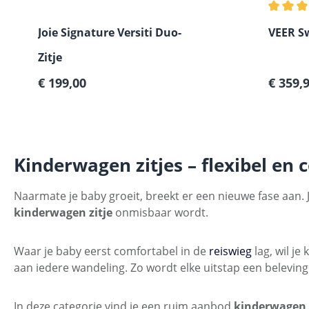
Gemidde
Joie Signature Versiti Duo-
VEER S
Zitje
Normale prijs:
Verkoop
€ 199,00
€ 359,
Kinderwagen zitjes – flexibel en
Naarmate je baby groeit, breekt er een nieuwe fase aan.
kinderwagen zitje
onmisbaar wordt.
Waar je baby eerst comfortabel in de
reiswieg
lag, wil je
aan iedere wandeling. Zo wordt elke uitstap een beleving
In deze categorie vind je een ruim aanbod
kinderwagen z