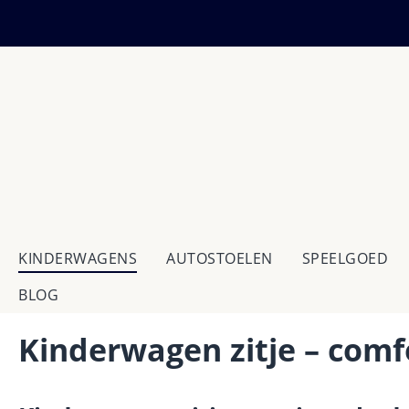
 naar de hoofdinhoud
Ga naar de zoekopdracht
Ga naar de hoofdnavigatie
KINDERWAGENS
AUTOSTOELEN
SPEELGOED
BLOG
Kinderwagen zitje – comf