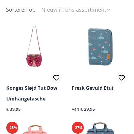
Sorteren op
Konges Sløjd Tut Bow
Fresk Gevuld Etui
Umhängetasche
Normale prijs:
€ 39,95
Van
€ 29,95
- 28%
- 27%