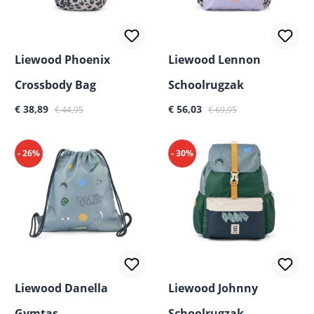
Liewood Phoenix
Liewood Lennon
Crossbody Bag
Schoolrugzak
Verkoopprijs:
Normale prijs:
Verkoopprijs:
Normale prijs:
€ 38,89
€ 56,03
€ 44,95
€ 69,95
- 26%
- 30%
Liewood Danella
Liewood Johnny
Gymtas
Schoolrugzak