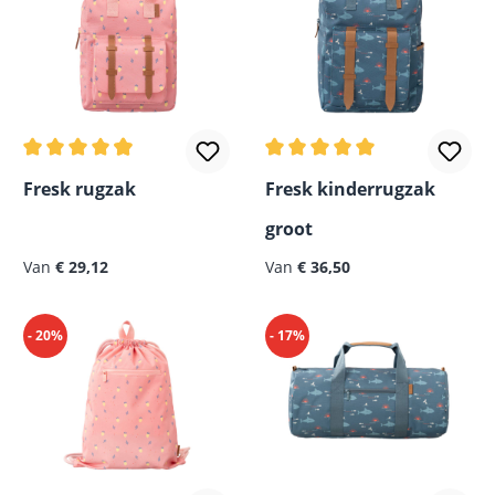
Gemiddelde waardering van 4.89 van 5 sterren
Gemiddelde waardering van
Fresk rugzak
Fresk kinderrugzak
groot
Van
€ 29,12
Van
€ 36,50
- 20%
- 17%