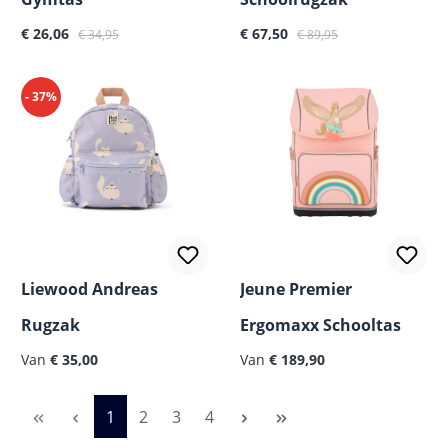
Verkoopprijs:
Normale prijs:
Verkoopprijs:
Normale prijs:
€ 26,06
€ 67,50
€ 34,95
€ 89,95
- 37%
Liewood Andreas
Jeune Premier
Rugzak
Ergomaxx Schooltas
Normale prijs:
Normale prijs:
Van
€ 35,00
Van
€ 189,90
Pagina
Pagina
Pagina
Pagina
1
2
3
4