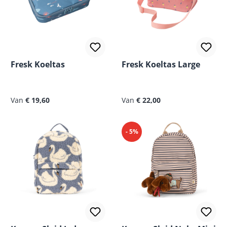
Fresk Koeltas
Fresk Koeltas Large
Normale prijs:
Normale prijs:
Van
€ 19,60
Van
€ 22,00
- 5%