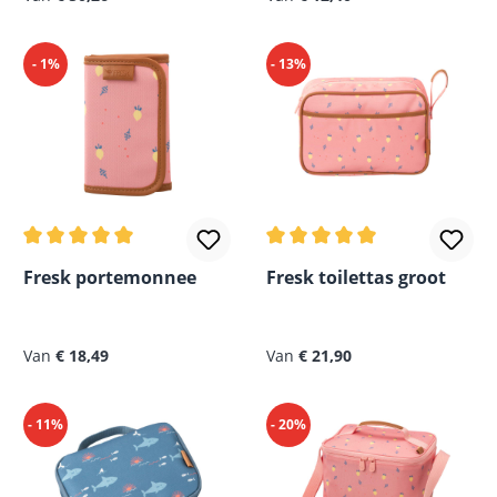
- 1%
- 13%
Gemiddelde waardering van 5 van 5 sterren
Gemiddelde waardering van
Fresk portemonnee
Fresk toilettas groot
Normale prijs:
Normale prijs:
Van
€ 18,49
Van
€ 21,90
- 11%
- 20%