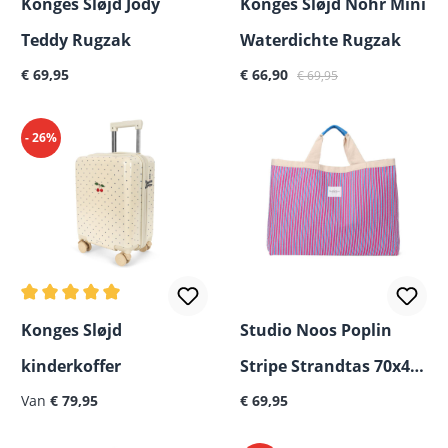
Konges Sløjd Jody
Konges Sløjd Nohr Mini
Teddy Rugzak
Waterdichte Rugzak
Normale prijs:
Verkoopprijs:
Normale prijs:
€ 69,95
€ 66,90
€ 69,95
- 26%
Gemiddelde waardering van 5 van 5 sterren
Konges Sløjd
Studio Noos Poplin
kinderkoffer
Stripe Strandtas 70x46
Normale prijs:
Normale prijs:
Van
€ 79,95
cm
€ 69,95