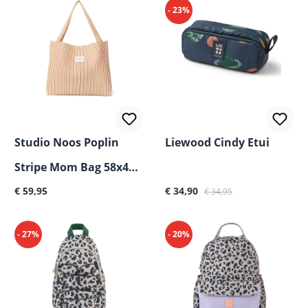
- 23%
Studio Noos Poplin
Liewood Cindy Etui
Stripe Mom Bag 58x42
Normale prijs:
Verkoopprijs:
Normale prijs:
cm
€ 59,95
€ 34,90
€ 34,95
- 27%
- 20%