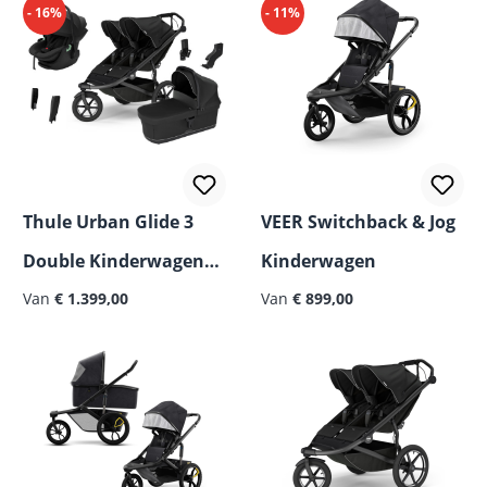
- 16%
- 11%
Thule Urban Glide 3
VEER Switchback & Jog
Double Kinderwagen
Kinderwagen
Set 5-in-1
Van
€ 1.399,00
Van
€ 899,00