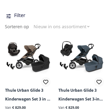
Dankzij grote wielen, goede vering en een stevige
constructie geniet je van optimale stabiliteit en
Filter
rijcomfort. Zo wordt elke wandeling aangenaam, waar
je ook naartoe gaat.
Sorteren op
Thule Urban Glide 3
Thule Urban Glide 3
Kinderwagen Set 3 in 1
Kinderwagen Set 3-in-1
incl. Nuna Arra Flex i-
Van
€ 829,00
incl. Maxi Cosi Pebble
Van
€ 829,00