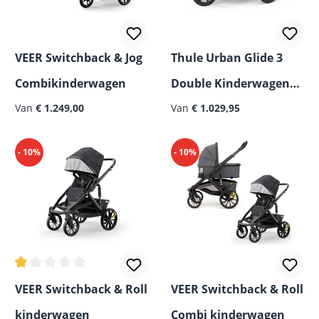
VEER Switchback & Jog
Thule Urban Glide 3
Combikinderwagen
Double Kinderwagen
Van
€ 1.249,00
2026, Zwart
Van
€ 1.029,95
- 10%
- 10%
Gemiddelde waardering van 0.5 van 5 sterren
VEER Switchback & Roll
VEER Switchback & Roll
kinderwagen
Combi kinderwagen