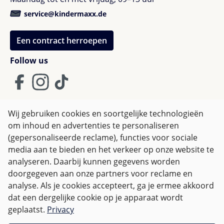
service@kindermaxx.de
Een contract herroepen
Follow us
Wij gebruiken cookies en soortgelijke technologieën
om inhoud en advertenties te personaliseren
Algemene Voorwaarden
(gepersonaliseerde reclame), functies voor sociale
Privacy policy & Cookies
Herroepingsrecht
media aan te bieden en het verkeer op onze website te
analyseren. Daarbij kunnen gegevens worden
doorgegeven aan onze partners voor reclame en
Alle prijzen incl. btw plus
verzendkosten
en eventuele
analyse. Als je cookies accepteert, ga je ermee akkoord
bezorgkosten, indien niet anders vermeld.
dat een dergelijke cookie op je apparaat wordt
geplaatst.
Privacy
Voor Nederland zijn bestellingen vanaf € 50,-