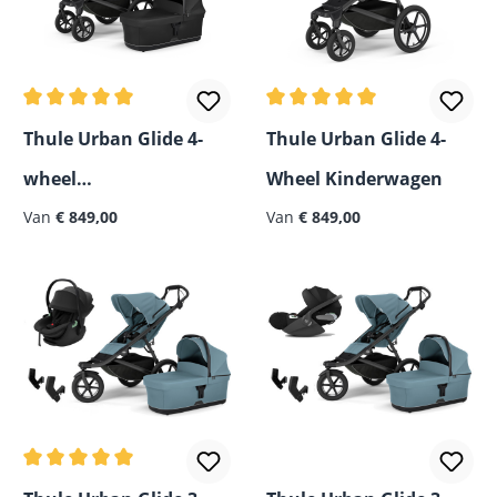
Gemiddelde waardering van 5 van 5 sterren
Gemiddelde waardering van
Thule Urban Glide 4-
Thule Urban Glide 4-
wheel
Wheel Kinderwagen
Combikinderwagen
Van
€ 849,00
Van
€ 849,00
Gemiddelde waardering van 5 van 5 sterren