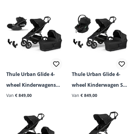
Size Autostoel
Slide Pro
Thule Urban Glide 4-
Thule Urban Glide 4-
wheel Kinderwagenset
wheel Kinderwagen Set
3 in 1 incl. Cybex Cloud
Van
€ 849,00
3-in-1 incl. Maple i-Size
Van
€ 849,00
T Autostoeltje
Autostoeltje