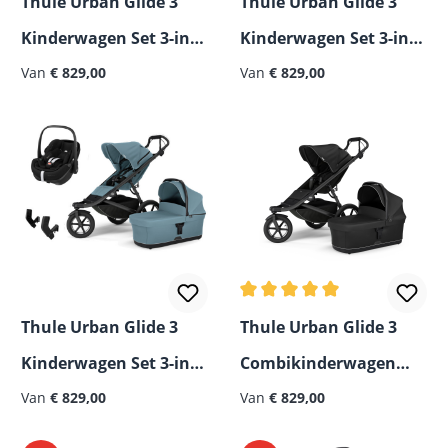
Thule Urban Glide 3
Thule Urban Glide 3
Kinderwagen Set 3-in-1
Kinderwagen Set 3-in-1
incl. Maple i-Size
Van
€ 829,00
incl. Cybex Cloud T i-
Van
€ 829,00
Autostoeltje
Size Babystoeltje
Gemiddelde waardering van
Thule Urban Glide 3
Thule Urban Glide 3
Kinderwagen Set 3-in-1
Combikinderwagen
incl. Maxi Cosi Pebble
Van
€ 829,00
2026
Van
€ 829,00
360 Pro 2 I-Size