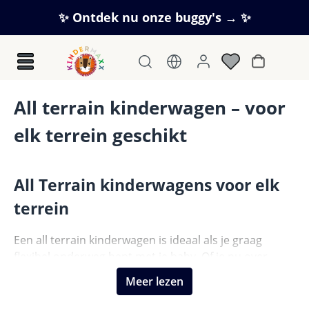
Ga naar de hoofdinhoud
✨ Ontdek nu onze buggy's → ✨
Winkelwag
All terrain kinderwagen – voor
elk terrein geschikt
All Terrain kinderwagens voor elk
terrein
Een all terrain kinderwagen is ideaal als je graag
flexibel onderweg bent met je baby. Of je nu over
grindpaden, boswegen of door de sneeuw loopt – je
Meer lezen
blijft altijd comfortabel en mobiel.