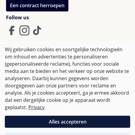
Een contract herroepen
Follow us
Wij gebruiken cookies en soortgelijke technologieën
om inhoud en advertenties te personaliseren
Algemene Voorwaarden
(gepersonaliseerde reclame), functies voor sociale
Privacy policy & Cookies
Herroepingsrecht
media aan te bieden en het verkeer op onze website te
analyseren. Daarbij kunnen gegevens worden
doorgegeven aan onze partners voor reclame en
Alle prijzen incl. btw plus
verzendkosten
en eventuele
analyse. Als je cookies accepteert, ga je ermee akkoord
bezorgkosten, indien niet anders vermeld.
dat een dergelijke cookie op je apparaat wordt
geplaatst.
Privacy
Voor Nederland zijn bestellingen vanaf € 50,-
verzendkostenvrij.
Alles accepteren