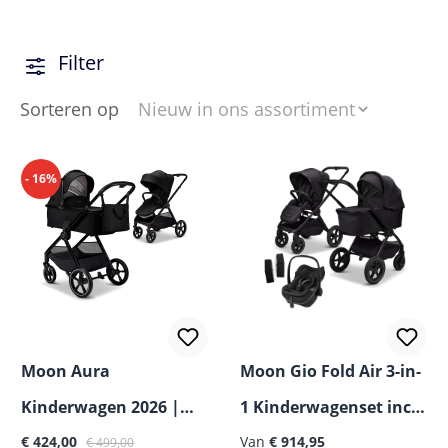
Filter
Sorteren op
- 16%
Moon Aura
Moon Gio Fold Air 3-in-
Kinderwagen 2026 |
1 Kinderwagenset incl.
Verkoopprijs:
Normale prijs:
Tweede kans
€ 424,00
Maxi-Cosi Pebble Slide
Van
€ 914,95
€ 499,00