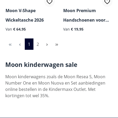
Moon V-Shape
Moon Premium
Wickeltasche 2026
Handschoenen voor
Normale prijs:
Normale prijs:
Van
€ 64,95
Kinderwagens
Van
€ 19,95
Pagina
Pagina
1
2
Moon kinderwagen sale
Moon kinderwagens zoals de Moon Resea S, Moon
Number One en Moon Nuova en Set aanbiedingen
online bestellen in de Kindermaxx Outlet. Met
kortingen tot wel 35%.