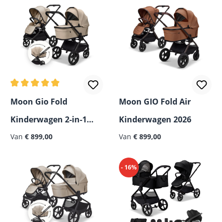
Gemiddelde waardering van 5 van 5 sterren
Moon Gio Fold
Moon GIO Fold Air
Kinderwagen 2-in-1
Kinderwagen 2026
2026
Van
€ 899,00
Van
€ 899,00
- 16%