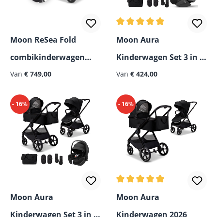
Gemiddelde waardering van
Moon ReSea Fold
Moon Aura
combikinderwagen
Kinderwagen Set 3 in 1
2026
Van
€ 749,00
inclusief Cybex Cloud T
Van
€ 424,00
i-Size Babystoeltje 2026
- 16%
- 16%
Gemiddelde waardering van
Moon Aura
Moon Aura
Kinderwagen Set 3 in 1
Kinderwagen 2026