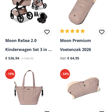
Gemiddelde waardering van
Moon ReSea 2.0
Moon Premium
Kinderwagen Set 3 in 1
Voetenzak 2026
Normale prijs:
inclusief Moon COSMO
€ 536,94
Van
€ 64,95
€ 948,90
2.0 Autostoel
- 19%
- 34%