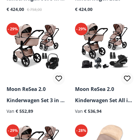
Normale prijs:
inclusief Maxi Cosi
€ 424,00
€ 424,00
€ 758,00
Pebble 360 Pro²
- 29%
- 29%
Babystoeltje 2026
Moon ReSea 2.0
Moon ReSea 2.0
Kinderwagen Set 3 in 1
Kinderwagen Set All in
inclusief Maxi Cosi
Van
€ 552,89
One 2026
Van
€ 536,94
Pebble 360 Pro2
- 29%
- 28%
Babystoeltje 2026