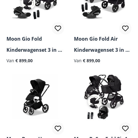
Moon Gio Fold
Moon Gio Fold Air
Kinderwagenset 3 in 1
Kinderwagenset 3 in 1
incl. Cybex Cloud T i-
Van
€ 899,00
incl. Cybex Cloud T i-
Van
€ 899,00
Size Autostoel
Size Autostoel