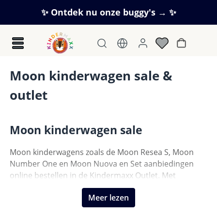
Ga naar de hoofdinhoud
✨ Ontdek nu onze buggy's → ✨
Winkelwag
Moon kinderwagen sale &
outlet
Moon kinderwagen sale
Moon kinderwagens zoals de Moon Resea S, Moon
Number One en Moon Nuova en Set aanbiedingen
online bestellen in de Kindermaxx Outlet. Met
kortingen tot wel 35%.
Meer lezen