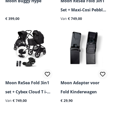
Moon Buggy Hype
Moon ReSea Fold 3in1
Set + Maxi-Cosi Pebble
Normale prijs:
€ 399,00
360 Pro2
Van
€ 749,00
Moon ReSea Fold 3in1
Moon Adapter voor
set + Cybex Cloud T i-
Fold Kinderwagen
Normale prijs:
Size
Van
€ 749,00
€ 29,90