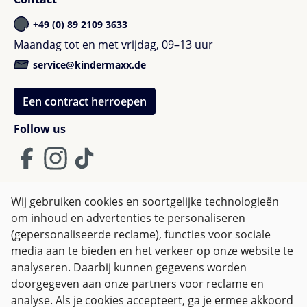
+49 (0) 89 2109 3633
Maandag tot en met vrijdag, 09–13 uur
service@kindermaxx.de
Een contract herroepen
Follow us
Wij gebruiken cookies en soortgelijke technologieën
om inhoud en advertenties te personaliseren
Algemene Voorwaarden
(gepersonaliseerde reclame), functies voor sociale
Privacy policy & Cookies
Herroepingsrecht
media aan te bieden en het verkeer op onze website te
analyseren. Daarbij kunnen gegevens worden
doorgegeven aan onze partners voor reclame en
Alle prijzen incl. btw plus
verzendkosten
en eventuele
analyse. Als je cookies accepteert, ga je ermee akkoord