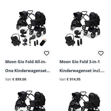
Pro Autostoel
Moon Gio Fold All-in-
Moon Gio Fold 3-in-1
One Kinderwagenset
Kinderwagenset incl.
incl. Autostoel &
Van
€ 899,00
Maxi-Cosi Pebble Slide
Van
€ 914,95
ISOFIX Base
Pro Autostoel