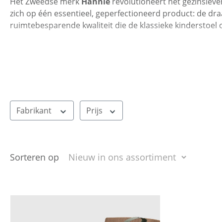
Het Zweedse merk
Hannie
revolutioneert het gezinsleven
zich op één essentieel, geperfectioneerd product: de d
ruimtebesparende kwaliteit die de klassieke kinderstoel
Fabrikant
Prijs
Sorteren op