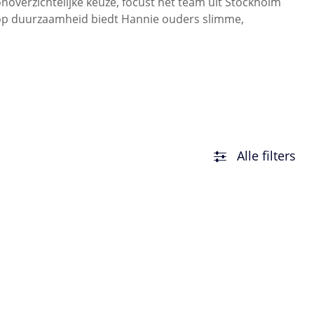
onoverzichtelijke keuze, focust het team uit Stockholm
s op duurzaamheid biedt Hannie ouders slimme,
Alle filters