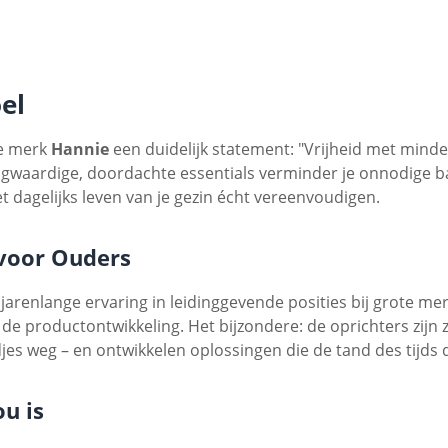
el
se merk
Hannie
een duidelijk statement: "Vrijheid met minde
ogwaardige, doordachte essentials verminder je onnodige bal
 dagelijks leven van je gezin écht vereenvoudigen.
 voor Ouders
t jarenlange ervaring in leidinggevende posities bij grote 
 de productontwikkeling. Het bijzondere: de oprichters zijn z
jes weg – en ontwikkelen oplossingen die de tand des tijds
u is