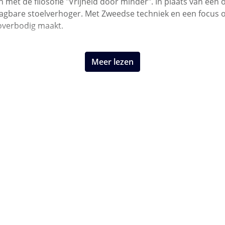
 met de filosofie "Vrijheid door minder". In plaats van een 
raagbare stoelverhoger. Met Zweedse techniek en een focu
 overbodig maakt.
Meer lezen