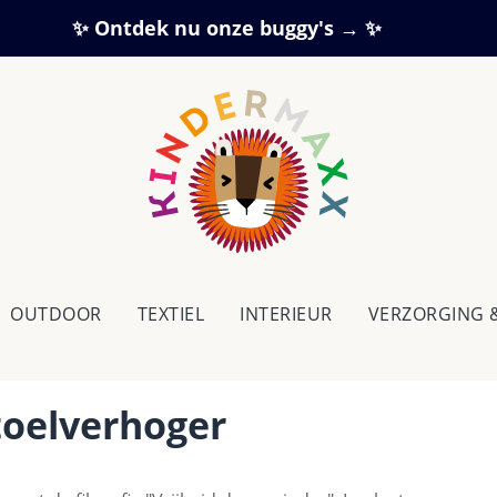
✨ Ontdek nu onze buggy's → ✨
OUTDOOR
TEXTIEL
IN­TE­RI­EUR
VERZORGING 
toelverhoger