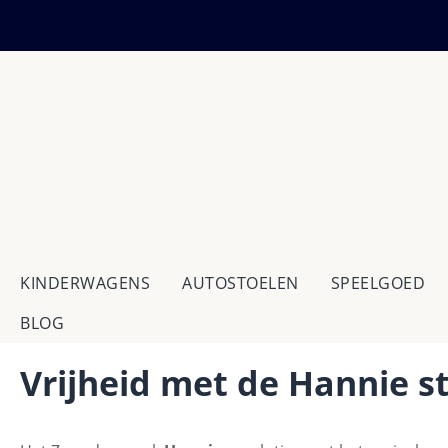
 naar de hoofdinhoud
Ga naar de zoekopdracht
Ga naar de hoofdnavigatie
KINDERWAGENS
AUTOSTOELEN
SPEELGOED
BLOG
Vrijheid met de Hannie s