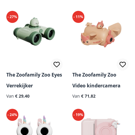
- 27%
- 11%
The Zoofamily Zoo Eyes
The Zoofamily Zoo
Verrekijker
Video kindercamera
Normale prijs:
Van
€ 29,40
Van
€ 71,82
- 24%
- 19%