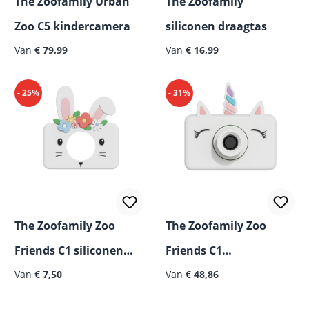
The Zoofamily Urban
The Zoofamily
Zoo C5 kindercamera
siliconen draagtas
Normale prijs:
Van
€ 79,99
Van
€ 16,99
- 25%
- 31%
The Zoofamily Zoo
The Zoofamily Zoo
Friends C1 siliconen
Friends C1
Normale prijs:
hoes
Van
€ 7,50
kindercamera
Van
€ 48,86