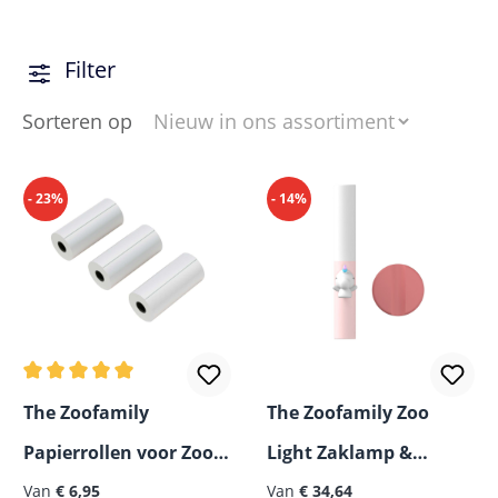
Filter
Sorteren op
- 23%
- 14%
Gemiddelde waardering van 5 van 5 sterren
The Zoofamily
The Zoofamily Zoo
Papierrollen voor Zoo
Light Zaklamp &
Normale prijs:
Normale prijs:
Print Camera, 3-pack
Van
€ 6,95
Nachtlampje
Van
€ 34,64