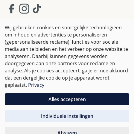
Wij gebruiken cookies en soortgelijke technologieën
om inhoud en advertenties te personaliseren
Algemene Voorwaarden
(gepersonaliseerde reclame), functies voor sociale
Privacy policy & Cookies
Herroepingsrecht
media aan te bieden en het verkeer op onze website te
analyseren. Daarbij kunnen gegevens worden
doorgegeven aan onze partners voor reclame en
Alle prijzen incl. btw plus
verzendkosten
en eventuele
analyse. Als je cookies accepteert, ga je ermee akkoord
bezorgkosten, indien niet anders vermeld.
dat een dergelijke cookie op je apparaat wordt
geplaatst.
Privacy
Voor Nederland zijn bestellingen vanaf € 50,-
verzendkostenvrij.
Alles accepteren
Voor andere landen wordt er op basis van
gewicht
Individuele instellingen
afgerekend
.
Afwijzen