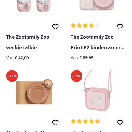
Gemiddelde waardering van
The Zoofamily Zoo
The Zoofamily Zoo
walkie talkie
Print P2 kindercamera
Van
€ 42,00
met thermoprint
Van
€ 89,95
- 12%
- 15%
Gemiddelde waardering van