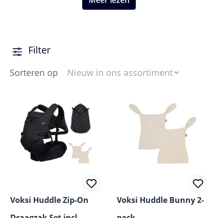
Meer lezen
zoals Thule en MiniMeis ga je comfortabel en veilig op
pad, van dagelijkse uitstapjes tot avontuurlijke
wandelingen.
Filter
Sorteren op
Voksi Huddle Zip-On
Voksi Huddle Bunny 2-
Draagzak Set incl.
pack