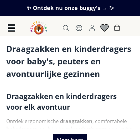
Ga naar de hoofdinhoud
✨ Ontdek nu onze buggy's → ✨
Winkelwag
Draagzakken en kinderdragers
voor baby's, peuters en
avontuurlijke gezinnen
Draagzakken en kinderdragers
voor elk avontuur
Ontdek ergonomische
draagzakken
, comfortabele
babydragers
, praktische
schouderdragers
en stevige
kinderdragers voor wandelingen
. Met topmerken