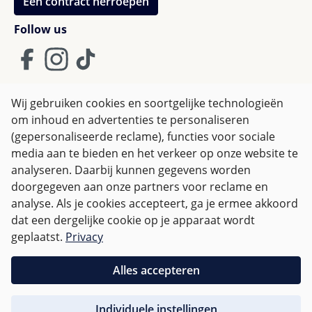
Een contract herroepen
Follow us
Wij gebruiken cookies en soortgelijke technologieën
om inhoud en advertenties te personaliseren
Algemene Voorwaarden
(gepersonaliseerde reclame), functies voor sociale
Privacy policy & Cookies
Herroepingsrecht
media aan te bieden en het verkeer op onze website te
analyseren. Daarbij kunnen gegevens worden
doorgegeven aan onze partners voor reclame en
Alle prijzen incl. btw plus
verzendkosten
en eventuele
analyse. Als je cookies accepteert, ga je ermee akkoord
bezorgkosten, indien niet anders vermeld.
dat een dergelijke cookie op je apparaat wordt
geplaatst.
Privacy
Voor Nederland zijn bestellingen vanaf € 50,-
verzendkostenvrij.
Alles accepteren
Voor andere landen wordt er op basis van
gewicht
Individuele instellingen