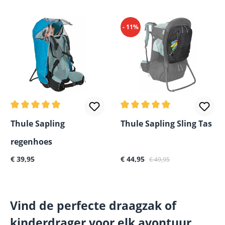
- 11%
Gemiddelde waardering van 5 van 5 sterren
Gemiddelde waardering van
Thule Sapling
Thule Sapling Sling Tas
regenhoes
Normale prijs:
Verkoopprijs:
Normale prijs:
€ 39,95
€ 44,95
€ 49,95
Vind de perfecte draagzak of
kinderdrager voor elk avontuur