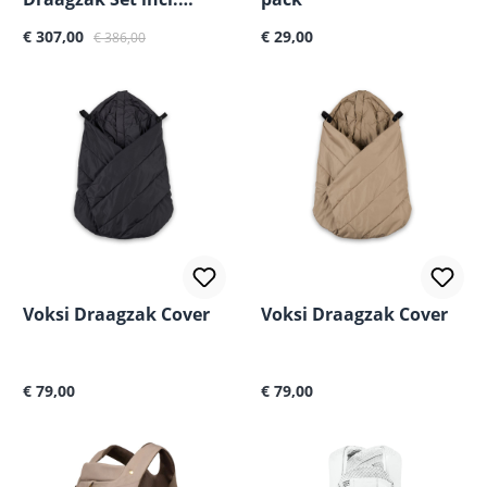
Normale prijs:
Accessoires
€ 307,00
€ 29,00
€ 386,00
Voksi Draagzak Cover
Voksi Draagzak Cover
Normale prijs:
Normale prijs:
€ 79,00
€ 79,00