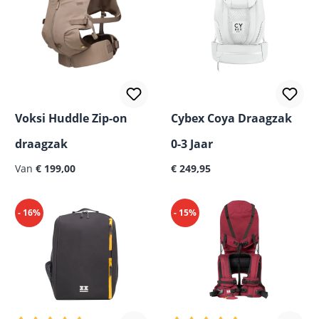
Voksi Huddle Zip-on
Cybex Coya Draagzak
draagzak
0-3 Jaar
Normale prijs:
Van
€ 199,00
€ 249,95
- 16%
- 15%