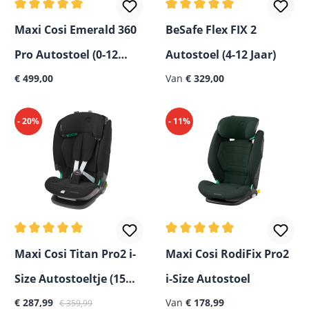
Gemiddelde waardering van 5 van 5 sterren
Gemiddelde waardering van
Maxi Cosi Emerald 360
BeSafe Flex FIX 2
Pro Autostoel (0-12
Autostoel (4-12 Jaar)
Normale prijs:
Jaar)
€ 499,00
Van
€ 329,00
- 20%
- 11%
Gemiddelde waardering van 5 van 5 sterren
Gemiddelde waardering van 
Maxi Cosi Titan Pro2 i-
Maxi Cosi RodiFix Pro2
Size Autostoeltje (15M-
i-Size Autostoel
Verkoopprijs:
Normale prijs:
Normale prijs:
12Y)
€ 287,99
Van
€ 178,99
€ 359,99