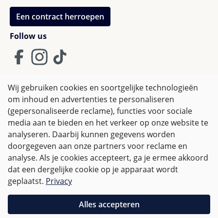
Een contract herroepen
Follow us
Wij gebruiken cookies en soortgelijke technologieën
om inhoud en advertenties te personaliseren
Algemene Voorwaarden
(gepersonaliseerde reclame), functies voor sociale
Privacy policy & Cookies
Herroepingsrecht
media aan te bieden en het verkeer op onze website te
analyseren. Daarbij kunnen gegevens worden
doorgegeven aan onze partners voor reclame en
Alle prijzen incl. btw plus
verzendkosten
en eventuele
analyse. Als je cookies accepteert, ga je ermee akkoord
bezorgkosten, indien niet anders vermeld.
dat een dergelijke cookie op je apparaat wordt
geplaatst.
Privacy
Voor Nederland zijn bestellingen vanaf € 50,-
verzendkostenvrij.
Alles accepteren