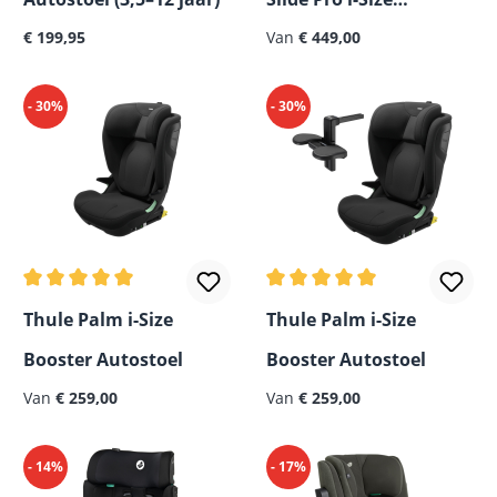
Normale prijs:
€ 199,95
Autostoel (3M-12J)
Van
€ 449,00
- 30%
- 30%
Gemiddelde waardering van 5 van 5 sterren
Gemiddelde waardering van
Thule Palm i-Size
Thule Palm i-Size
Booster Autostoel
Booster Autostoel
Van
€ 259,00
Van
€ 259,00
- 14%
- 17%