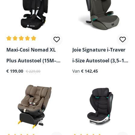
Gemiddelde waardering van 5 van 5 sterren
Maxi-Cosi Nomad XL
Joie Signature i-Traver
Plus Autostoel (15M–
i-Size Autostoel (3,5–12
Verkoopprijs:
Normale prijs:
Normale prijs:
12J)
€ 199,00
Jaar)
Van
€ 142,45
€ 229,00