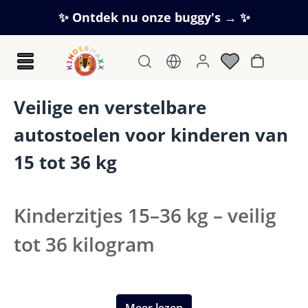
Ga naar de hoofdinhoud
✨ Ontdek nu onze buggy's → ✨
Winkelwag
Veilige en verstelbare
autostoelen voor kinderen van
15 tot 36 kg
Kinderzitjes 15–36 kg – veilig
tot 36 kilogram
Kinderzitjes 15–36 kg zijn de ideale oplossing wanneer
je kind uit de babyschaal is gegroeid. Deze