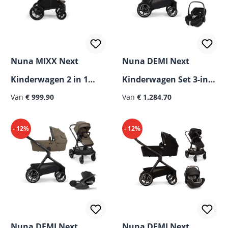
Nuna MIXX Next
Nuna DEMI Next
Kinderwagen 2 in 1
Kinderwagen Set 3-in-1
2026
Van
€ 999,90
incl. Maxi Cosi Pebble
Van
€ 1.284,70
360 Pro 2 i-Size
- 12%
- 12%
Nuna DEMI Next
Nuna DEMI Next