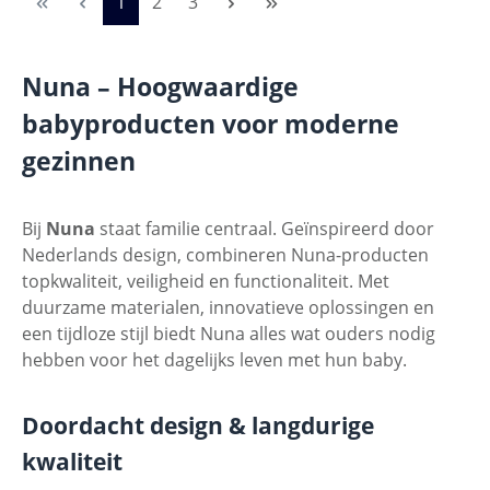
Pagina
Pagina
Pagina
1
2
3
Nuna – Hoogwaardige
babyproducten voor moderne
gezinnen
Bij
Nuna
staat familie centraal. Geïnspireerd door
Nederlands design, combineren Nuna-producten
topkwaliteit, veiligheid en functionaliteit. Met
duurzame materialen, innovatieve oplossingen en
een tijdloze stijl biedt Nuna alles wat ouders nodig
hebben voor het dagelijks leven met hun baby.
Doordacht design & langdurige
kwaliteit