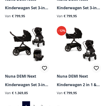
Kinderwagen Set 3-in-1
Kinderwagen Set 3-in-1
incl. Cybex Cloud T i-
Van
€ 799,95
incl. Nuna ARRA Flex i-
Van
€ 799,95
Size Autostoeltje
Size Autostoel
- 12%
Nuna DEMI Next
Nuna DEMI Next
Kinderwagen Set 3‑in‑1
Kinderwagen 2 in 1 &
incl. Nuna PIPA Next
Van
€ 1.369,85
Duo-Kinderwagen
Van
€ 799,95
i‑Size Autostoeltje