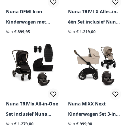
Nuna DEMI Icon
Nuna TRIV LX Alles-in-
Kinderwagen met
één Set inclusief Nuna
Extra Grote
Van
€ 899,95
PIPA Next i-Size
Van
€ 1.219,00
Boodschappenmand
Autostoeltje
Nuna TRIV lx All‑in‑One
Nuna MIXX Next
Set inclusief Nuna
Kinderwagen Set 3-in-1
ARRA Flex i‑Size
Van
€ 1.279,00
incl. Nuna ARRA Flex i-
Van
€ 999,90