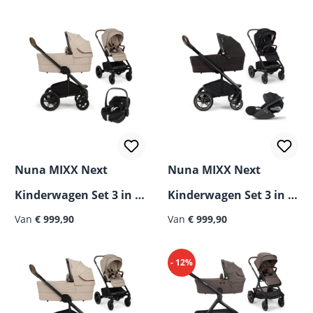
Autostoeltje
Size Autostoel
Nuna MIXX Next
Nuna MIXX Next
Kinderwagen Set 3 in 1
Kinderwagen Set 3 in 1
incl. Maxi Cosi Pebble
Van
€ 999,90
incl. Cybex Cloud T i-
Van
€ 999,90
360 Pro 2 I-Size
Size autostoeltje
- 12%