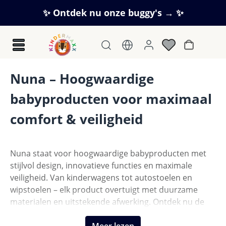
Ga naar de hoofdinhoud
✨ Ontdek nu onze buggy's → ✨
Winkelwag
Nuna – Hoogwaardige
babyproducten voor maximaal
comfort & veiligheid
Nuna staat voor hoogwaardige babyproducten met
stijlvol design, innovatieve functies en maximale
veiligheid. Van kinderwagens tot autostoelen en
wipstoelen – elk product overtuigt met duurzame
materialen en uitstekende afwerking. Ontdek nu de
exclusieve Nuna-collectie bij Kindermaxx!