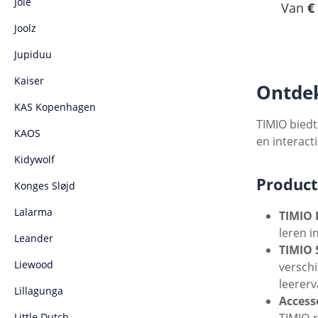
Joie
Normal
Van
€
Joolz
Jupiduu
Kaiser
Ontdek
KAS Kopenhagen
TIMIO biedt
KAOS
en interact
Kidywolf
Product
Konges Sløjd
Lalarma
TIMIO 
leren i
Leander
TIMIO 
Liewood
verschi
leererv
Lillagunga
Access
Little Dutch
TIMIO-r