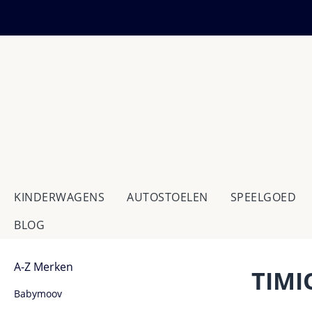
 naar de hoofdinhoud
Ga naar de zoekopdracht
Ga naar de hoofdnavigatie
KINDERWAGENS
AUTOSTOELEN
SPEELGOED
BLOG
A-Z Merken
TIMIO
Babymoov