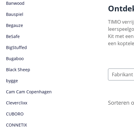
Banwood
Ontdek
Bauspiel
TIMIO verri
Begauze
leerspeelgo
Kit met een
BeSafe
een koptele
BigStuffed
Bugaboo
Black Sheep
Fabrikan
bygge
Cam Cam Copenhagen
Sorteren 
Cleverclixx
CUBORO
CONNETIX