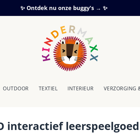
✨ Ontdek nu onze buggy's → ✨
OUTDOOR
TEXTIEL
IN­TE­RI­EUR
VERZORGING 
 interactief leerspeelgoed