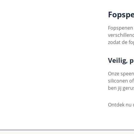
Fopsp
Fopspenen z
verschillen
zodat de fo
Veilig, 
Onze speenk
siliconen o
ben jij geru
Ontdek nu d