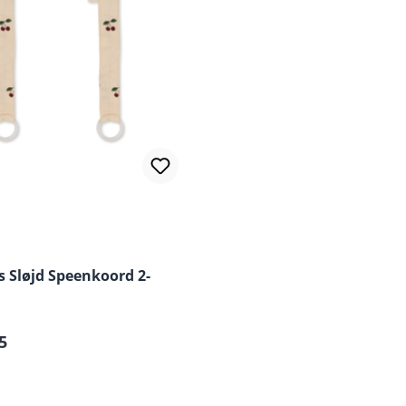
 Sløjd Speenkoord 2-
e prijs:
5