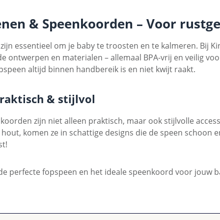
enen & Speenkoorden – Voor rust
ijn essentieel om je baby te troosten en te kalmeren. Bij K
de ontwerpen en materialen – allemaal BPA-vrij en veilig vo
pspeen altijd binnen handbereik is en niet kwijt raakt.
praktisch & stijlvol
oorden zijn niet alleen praktisch, maar ook stijlvolle acc
f hout, komen ze in schattige designs die de speen schoon e
st!
e perfecte fopspeen en het ideale speenkoord voor jouw b