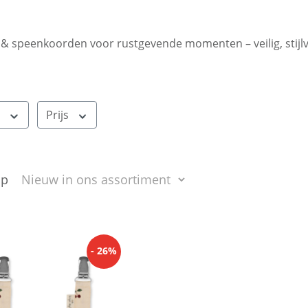
 speenkoorden voor rustgevende momenten – veilig, stijlvo
t
Prijs
op
- 26%