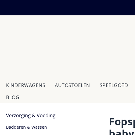
 naar de hoofdinhoud
Ga naar de zoekopdracht
Ga naar de hoofdnavigatie
KINDERWAGENS
AUTOSTOELEN
SPEELGOED
BLOG
Verzorging & Voeding
Fops
Badderen & Wassen
baby