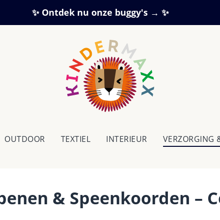
✨ Ontdek nu onze buggy's → ✨
OUTDOOR
TEXTIEL
IN­TE­RI­EUR
VERZORGING 
penen & Speenkoorden – Com