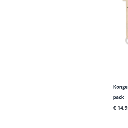
Konges
pack
Normal
€ 14,9