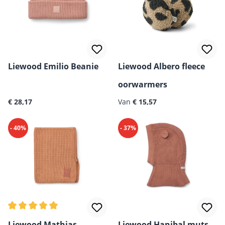
Liewood Emilio Beanie
Liewood Albero fleece
oorwarmers
Normale prijs:
Normale prijs:
€ 28,17
Van
€ 15,57
- 40%
- 37%
Gemiddelde waardering van 5 van 5 sterren
Liewood Mathias
Liewood Hanibal muts,