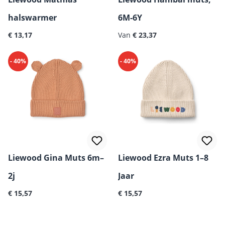
halswarmer
6M-6Y
Normale prijs:
Normale prijs:
€ 13,17
Van
€ 23,37
- 40%
- 40%
Liewood Gina Muts 6m–
Liewood Ezra Muts 1–8
2j
Jaar
Normale prijs:
Normale prijs:
€ 15,57
€ 15,57