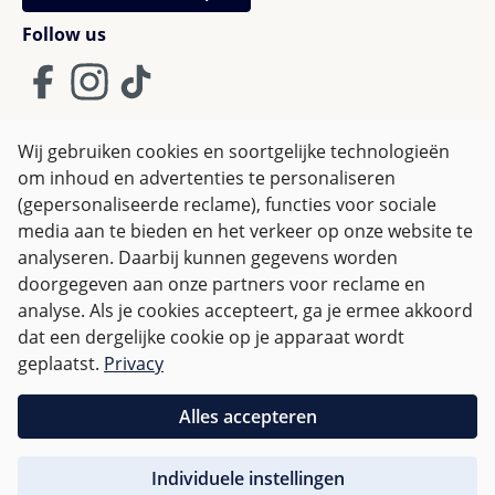
Follow us
Wij gebruiken cookies en soortgelijke technologieën
om inhoud en advertenties te personaliseren
Algemene Voorwaarden
(gepersonaliseerde reclame), functies voor sociale
Privacy policy & Cookies
Herroepingsrecht
media aan te bieden en het verkeer op onze website te
analyseren. Daarbij kunnen gegevens worden
doorgegeven aan onze partners voor reclame en
Alle prijzen incl. btw plus
verzendkosten
en eventuele
analyse. Als je cookies accepteert, ga je ermee akkoord
bezorgkosten, indien niet anders vermeld.
dat een dergelijke cookie op je apparaat wordt
geplaatst.
Privacy
Voor Nederland zijn bestellingen vanaf € 50,-
verzendkostenvrij.
Alles accepteren
Voor andere landen wordt er op basis van
gewicht
Individuele instellingen
afgerekend
.