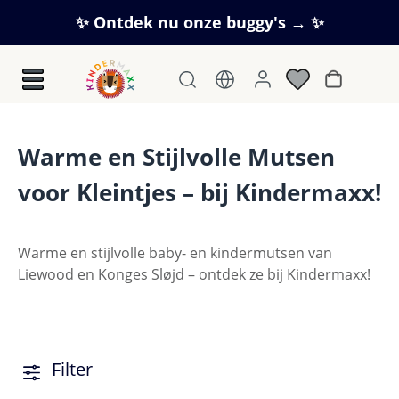
Ga naar de hoofdinhoud
✨ Ontdek nu onze buggy's → ✨
Winkelwag
Warme en Stijlvolle Mutsen
voor Kleintjes – bij Kindermaxx!
Warme en stijlvolle baby- en kindermutsen van
Liewood en Konges Sløjd – ontdek ze bij Kindermaxx!
Filter