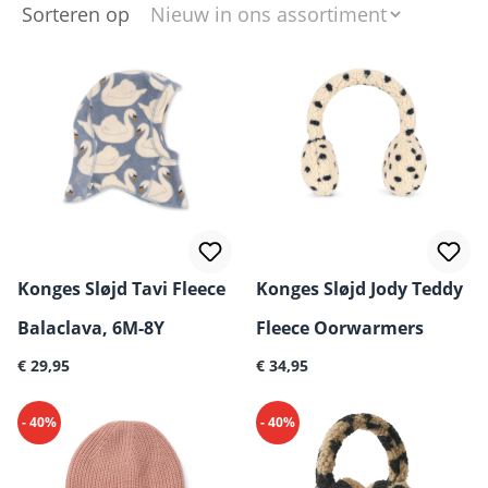
Sorteren op
Konges Sløjd Tavi Fleece
Konges Sløjd Jody Teddy
Balaclava, 6M-8Y
Fleece Oorwarmers
Normale prijs:
Normale prijs:
€ 29,95
€ 34,95
- 40%
- 40%