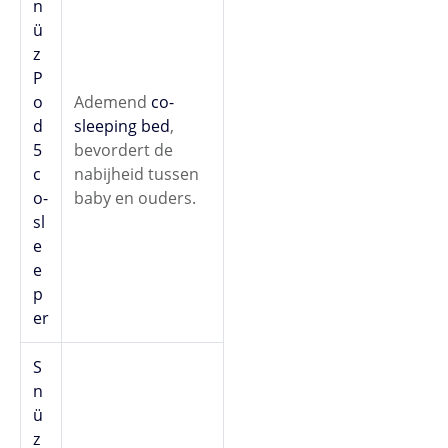
n
ü
z
P
o
Ademend
co-
d
sleeping bed
,
5
bevordert de
c
nabijheid tussen
o-
baby en ouders.
sl
e
e
p
er
S
n
ü
z