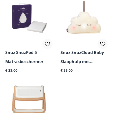
Snuz SnuzPod 5
Snuz SnuzCloud Baby
Matrasbeschermer
Slaaphulp met
Normale prijs:
Normale prijs:
€ 23,00
Rustgevende Geluiden
€ 35,00
& Nachtlampje