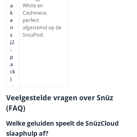
a
White en
k
Cashmere,
e
perfect
n
afgestemd op de
s
SnüzPod.
(2
-
p
a
ck
)
Veelgestelde vragen over Snüz
(FAQ)
Welke geluiden speelt de SnüzCloud
slaaphulp af?