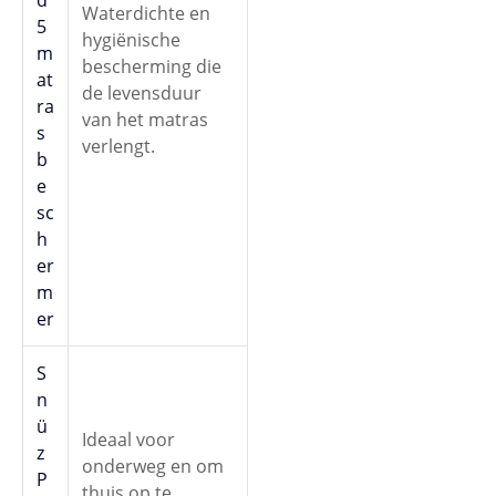
d
Waterdichte en
5
hygiënische
m
bescherming die
at
de levensduur
ra
van het matras
s
verlengt.
b
e
sc
h
er
m
er
S
n
ü
Ideaal voor
z
onderweg en om
P
thuis op te