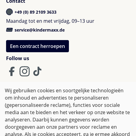
Contact
+49 (0) 89 2109 3633
Maandag tot en met vrijdag, 09–13 uur
service@kindermaxx.de
Een contract herroepen
Follow us
Wij gebruiken cookies en soortgelijke technologieën
om inhoud en advertenties te personaliseren
Algemene Voorwaarden
(gepersonaliseerde reclame), functies voor sociale
Privacy policy & Cookies
Herroepingsrecht
media aan te bieden en het verkeer op onze website te
analyseren. Daarbij kunnen gegevens worden
doorgegeven aan onze partners voor reclame en
Alle prijzen incl. btw plus
verzendkosten
en eventuele
analyse. Als je cookies accepteert, ga je ermee akkoord