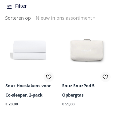
en Cashmere – hier vind je alles wat je kleintje nodig
Filter
heeft voor zoete dromen. Tover je slaapkamer met
Snüz om tot een stijlvolle oase van welzijn en geniet
Sorteren op
met volle teugen van de waardevolle nabijheid van je
baby!
Snuz Hoeslakens voor
Snuz SnuzPod 5
Co-sleeper, 2-pack
Opbergtas
Normale prijs:
Normale prijs:
€ 28,00
€ 59,00