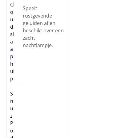
Cl
Speelt
o
rustgevende
u
geluiden af en
d
beschikt over een
sl
zacht
a
nachtlampje.
a
p
h
ul
p
S
n
ü
z
P
o