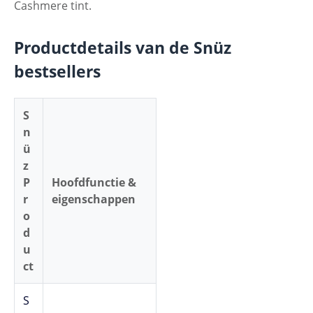
Cashmere tint.
Productdetails van de Snüz
bestsellers
S
n
ü
z
P
Hoofdfunctie &
r
eigenschappen
o
d
u
ct
S