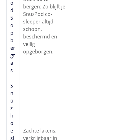
o
bergen: Zo blijft je
d
SnüzPod co-
5
sleeper altijd
o
schoon,
p
beschermd en
b
veilig
er
opgeborgen.
gt
a
s
S
n
ü
z
h
o
e
Zachte lakens,
sl
verkrijgbaar in