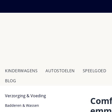
 naar de hoofdinhoud
Ga naar de zoekopdracht
Ga naar de hoofdnavigatie
KINDERWAGENS
AUTOSTOELEN
SPEELGOED
BLOG
Verzorging & Voeding
Comf
Badderen & Wassen
emm