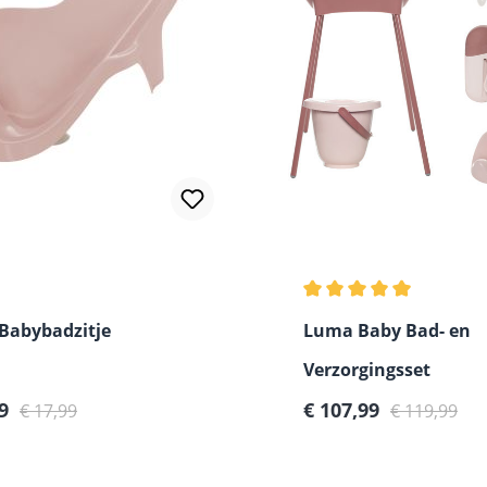
Gemiddelde waardering
Babybadzitje
Luma Baby Bad- en
Verzorgingsset
pprijs:
Normale prijs:
Verkoopprijs:
Normale prijs:
19
€ 107,99
€ 17,99
€ 119,99