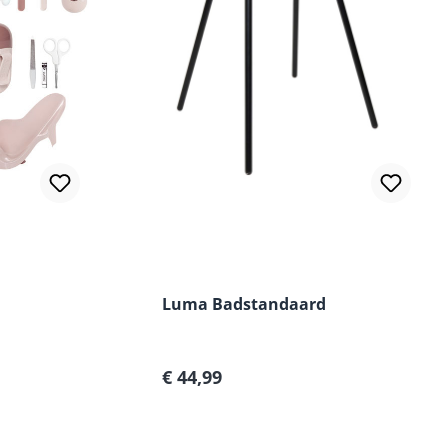
 van 5 van 5 sterren
Luma Badstandaard
Normale prijs:
€ 44,99