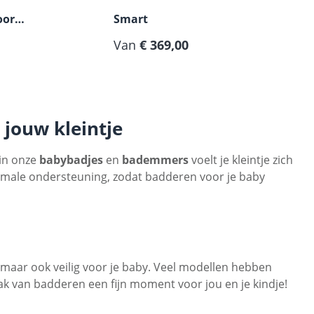
oor
Smart
Normale prijs:
Van
€ 369,00
 jouw kleintje
 in onze
babybadjes
en
bademmers
voelt je kleintje zich
timale ondersteuning, zodat badderen voor je baby
 maar ook veilig voor je baby. Veel modellen hebben
ak van badderen een fijn moment voor jou en je kindje!