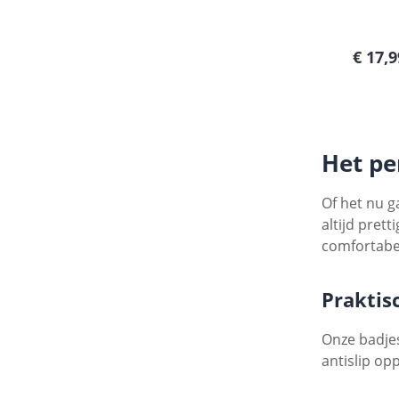
Normal
€ 17,9
Het pe
Of het nu g
altijd pret
comfortabel 
Praktis
Onze badjes
antislip op