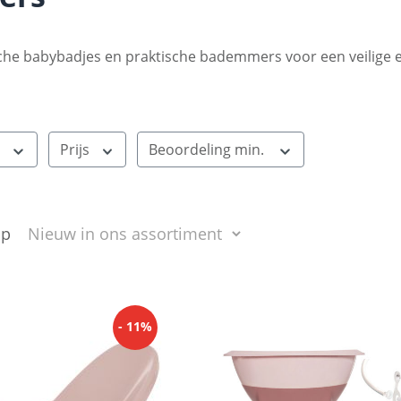
he babybadjes en praktische bademmers voor een veilige en
t
Prijs
Beoordeling min.
op
- 11%