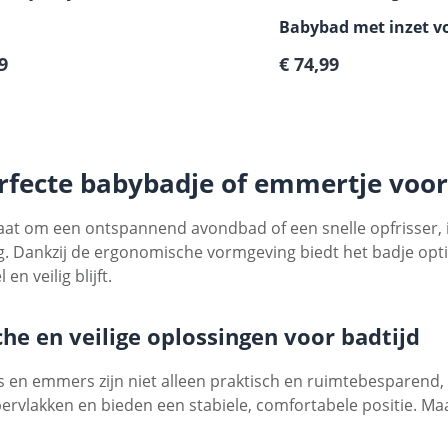
Babybad met inzet v
e prijs:
Normale prijs:
9
pasgeborenen
€ 74,99
rfecte babybadje of emmertje voor
aat om een ontspannend avondbad of een snelle opfrisser,
tig. Dankzij de ergonomische vormgeving biedt het badje op
en veilig blijft.
che en veilige oplossingen voor badtijd
 en emmers zijn niet alleen praktisch en ruimtebesparend,
pervlakken en bieden een stabiele, comfortabele positie. Ma