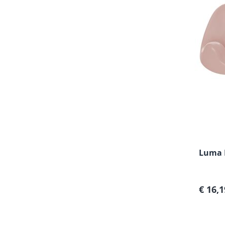
Luma 
Verkoo
€ 16,