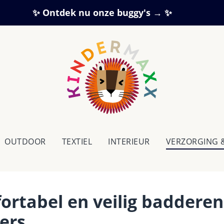
✨ Ontdek nu onze buggy's → ✨
OUTDOOR
TEXTIEL
IN­TE­RI­EUR
VERZORGING 
ortabel en veilig baddere
ers