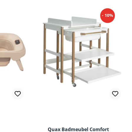
- 10%
Quax Badmeubel Comfort