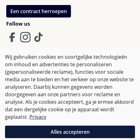
Bestel- en leveringsinformatie - Sebra
Een contract herroepen
De meubels zullen naar jullie worden verzonden door
een expediteur. Zij zullen contact opnemen om een
Follow us
leveringsdatum af te spreken. Let op: de standaard
levering is tot aan de stoeprand. Het vervoer tot aan
het huis of appartement is niet inbegrepen in de
standaard levering. De meubels worden door jullie in
Wij gebruiken cookies en soortgelijke technologieën
elkaar gezet.
om inhoud en advertenties te personaliseren
Algemene Voorwaarden
(gepersonaliseerde reclame), functies voor sociale
Privacy policy & Cookies
Herroepingsrecht
media aan te bieden en het verkeer op onze website te
analyseren. Daarbij kunnen gegevens worden
doorgegeven aan onze partners voor reclame en
Alle prijzen incl. btw plus
verzendkosten
en eventuele
analyse. Als je cookies accepteert, ga je ermee akkoord
bezorgkosten, indien niet anders vermeld.
dat een dergelijke cookie op je apparaat wordt
geplaatst.
Privacy
Voor Nederland zijn bestellingen vanaf € 50,-
verzendkostenvrij.
Alles accepteren