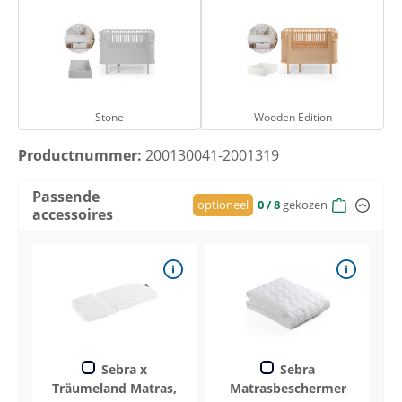
Stone
Wooden Edition
Stone
Wooden Edition
Productnummer:
200130041-2001319
Passende
optioneel
0
/ 8
gekozen
accessoires
Sebra x
Sebra
Träumeland Matras,
Matrasbeschermer