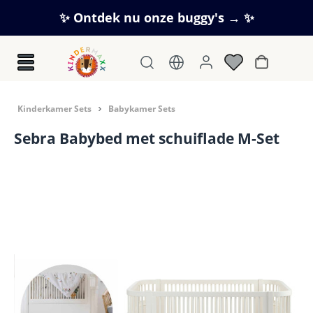
Ga naar de hoofdinhoud
✨ Ontdek nu onze buggy's → ✨
Winkelwag
Kinderkamer Sets
Babykamer Sets
Sebra Babybed met schuiflade M-Set
Afbeeldingengalerij overslaan