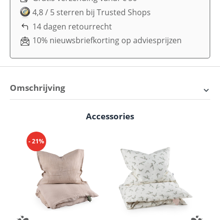
4,8 / 5 sterren bij Trusted Shops
14 dagen retourrecht
10% nieuwsbriefkorting op adviesprijzen
Omschrijving
Bespaar nu de bundel van
Accessories
Productgalerij overslaan
Sebra babybed met Sebra
schuiflade
- 21%
- 
Leveringsomvang Sebra babykamer M-set:
Sebra baby- & juniorbed
Sebra schuiflade