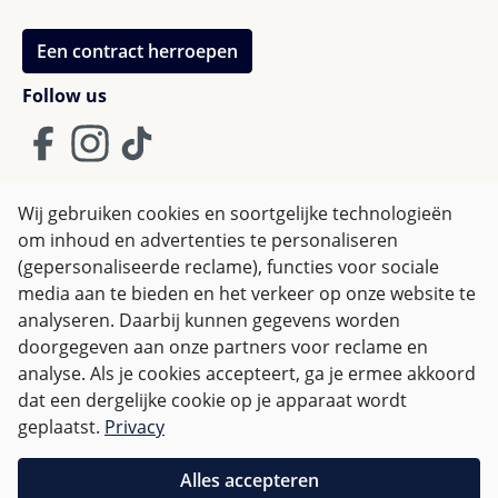
laadvermogen en voldoende ruimte voor luiers,
boodschappen of speelgoed.
Een contract herroepen
Follow us
Technische specificaties in één
oogopslag
Aanbevolen gebruik kinderwagen:
6 maanden
Wij gebruiken cookies en soortgelijke technologieën
tot 22 kg
om inhoud en advertenties te personaliseren
Algemene Voorwaarden
Aanbevolen gebruik wieg:
Vanaf geboorte tot
(gepersonaliseerde reclame), functies voor sociale
Privacy policy & Cookies
Herroepingsrecht
9 kg
media aan te bieden en het verkeer op onze website te
Aanbevolen gebruik autostoeltje:
40–83 cm |
analyseren. Daarbij kunnen gegevens worden
vanaf geboorte tot max. 13 kg
doorgegeven aan onze partners voor reclame en
Gewicht travel‑system:
ca. 14,7 kg (zonder
Alle prijzen incl. btw plus
verzendkosten
en eventuele
analyse. Als je cookies accepteert, ga je ermee akkoord
bumper bar en zitkussen)
bezorgkosten, indien niet anders vermeld.
dat een dergelijke cookie op je apparaat wordt
Afmetingen (L × B × H):
83 × 63 × 123 cm
geplaatst.
Privacy
Ingeklapt (L × B × H):
69 × 63 × 88,5 cm
Voor Nederland zijn bestellingen vanaf € 50,-
Voorwielen:
21,6 cm,
Achterwielen:
30,5 cm
verzendkostenvrij.
Alles accepteren
Gewicht wieg:
3,9 kg