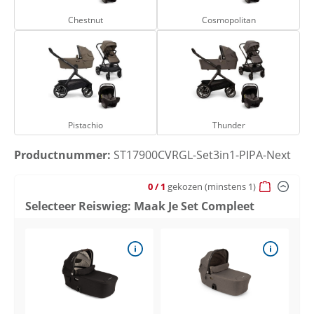
Chestnut
Cosmopolitan
Pistachio
Thunder
Pistachio
Thunder
Productnummer:
ST17900CVRGL-Set3in1-PIPA-Next
0
/ 1
gekozen
(minstens 1)
Selecteer Reiswieg: Maak Je Set Compleet