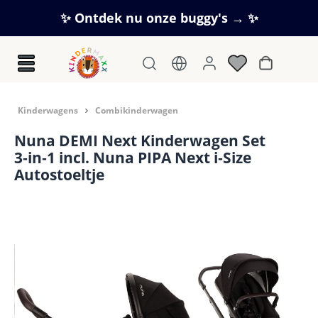
Ga naar de hoofdinhoud
✨ Ontdek nu onze buggy's → ✨
Winkelwag
Kinderwagens
Combikinderwagen
Nuna DEMI Next Kinderwagen Set
3‑in‑1 incl. Nuna PIPA Next i‑Size
Autostoeltje
Afbeeldingengalerij overslaan