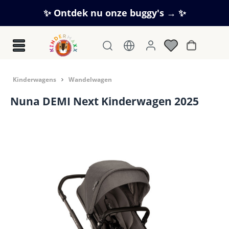
Ga naar de hoofdinhoud
✨ Ontdek nu onze buggy's → ✨
Winkelwag
Kinderwagens
Wandelwagen
Nuna DEMI Next Kinderwagen 2025
Afbeeldingengalerij overslaan