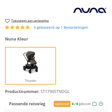
Toevoegen aan verlanglijst
5 gebaseerd op 1 Beoordelingen
Gemiddelde waardering van 5 van 5 sterren
Selecteer
Nuna Kleur
Thunder
Thunder
Productnummer:
ST17905TNDGL
Passende reiswieg
optioneel
0
/ 6
gekozen