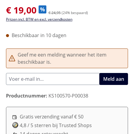
Verkoopprijs:
€ 19,00
%
€ 24,95
(24% bespaard)
Prijzen incl. BTW en excl. verzendkosten
Beschikbaar in 10 dagen
Geef me een melding wanneer het item
beschikbaar is.
Meld aan
Productnummer:
KS100570-P00038
Gratis verzending vanaf € 50
4,8 / 5 sterren bij Trusted Shops
14 dagen retourrecht