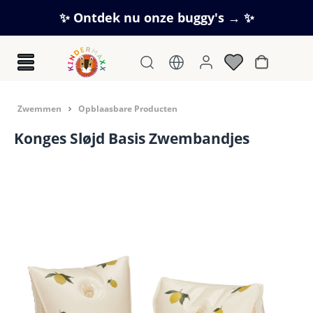
Ga naar de hoofdinhoud
✨ Ontdek nu onze buggy's → ✨
Winkelwag
Zwemmen
Opblaasbare Producten
Konges Sløjd Basis Zwembandjes
Afbeeldingengalerij overslaan