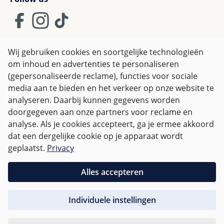
Wij gebruiken cookies en soortgelijke technologieën
om inhoud en advertenties te personaliseren
Algemene Voorwaarden
(gepersonaliseerde reclame), functies voor sociale
Privacy policy & Cookies
Herroepingsrecht
media aan te bieden en het verkeer op onze website te
analyseren. Daarbij kunnen gegevens worden
doorgegeven aan onze partners voor reclame en
Alle prijzen incl. btw plus
verzendkosten
en eventuele
analyse. Als je cookies accepteert, ga je ermee akkoord
bezorgkosten, indien niet anders vermeld.
dat een dergelijke cookie op je apparaat wordt
geplaatst.
Privacy
Voor Nederland zijn bestellingen vanaf € 50,-
verzendkostenvrij.
Alles accepteren
Voor andere landen wordt er op basis van
gewicht
Individuele instellingen
afgerekend
.