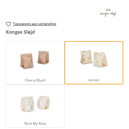
Toevoegen aan verlanglijst
Selecteer
Konges Sløjd
Cherry Blush
Lemon
Lemon
Cherry Blush
Rock My Boat
Rock My Boat