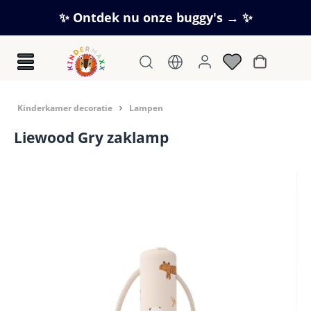
Ga naar de hoofdinhoud
✨ Ontdek nu onze buggy's → ✨
Winkelwag
Kinderkamer decoratie
Lampen
Liewood Gry zaklamp
Afbeeldingengalerij overslaan