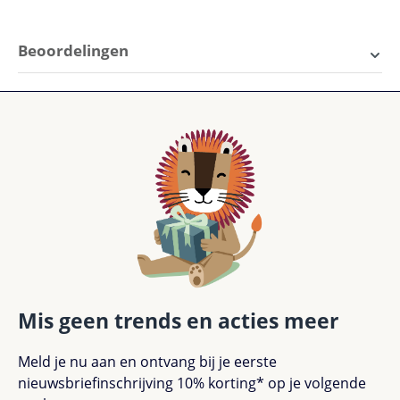
Beoordelingen
0 van 0 beoordelingen
Gemiddelde waardering van 0 van 5 sterren
Geef een beoordeling
Deel jouw ervaringen met andere klanten.
Beoordeling schrijven
Alleen beoordelingen weergeven in huidige taal.
Mis geen trends en acties meer
Meld je nu aan en ontvang bij je eerste
nieuwsbriefinschrijving 10% korting* op je volgende
Geen beoordelingen gevonden. Deel je