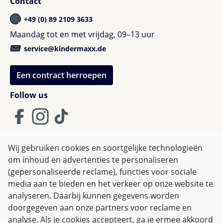
Contact
+49 (0) 89 2109 3633
Maandag tot en met vrijdag, 09–13 uur
service@kindermaxx.de
Een contract herroepen
Follow us
Wij gebruiken cookies en soortgelijke technologieën
om inhoud en advertenties te personaliseren
Algemene Voorwaarden
(gepersonaliseerde reclame), functies voor sociale
Privacy policy & Cookies
Herroepingsrecht
media aan te bieden en het verkeer op onze website te
analyseren. Daarbij kunnen gegevens worden
doorgegeven aan onze partners voor reclame en
Alle prijzen incl. btw plus
verzendkosten
en eventuele
analyse. Als je cookies accepteert, ga je ermee akkoord