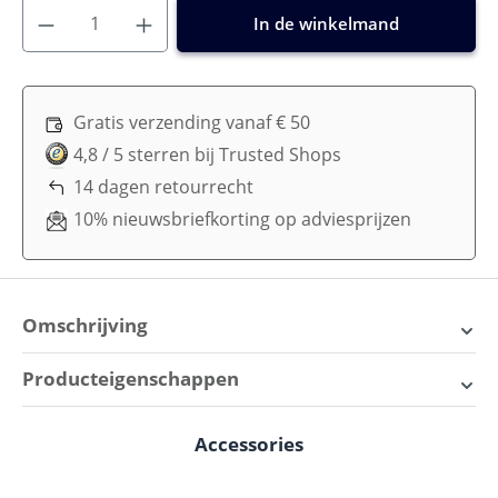
In de winkelmand
Gratis verzending vanaf € 50
4,8 / 5 sterren bij Trusted Shops
14 dagen retourrecht
10% nieuwsbriefkorting op adviesprijzen
Omschrijving
Maxi Cosi Mica 360 Pro i-Size:
Producteigenschappen
Spitstechnologie in de
Leeftijd:
6 maanden - ca. 4 jaar, Vanaf
Autostoel
Accessories
Productgalerij overslaan
geboorte
De Maxi Cosi Mica 360 Pro i-Size, ideaal voor kinderen