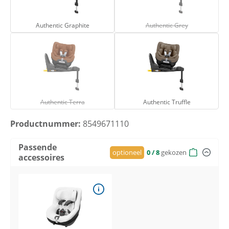
Authentic Graphite
Authentic Grey
(Deze optie is moment
Authentic Graphite
Authentic Grey
Authentic Terra
Authentic Truffle
(Deze optie is momenteel niet beschikbaar.)
Authentic Terra
Authentic Truffle
Productnummer:
8549671110
Passende
optioneel
0
/ 8
gekozen
accessoires