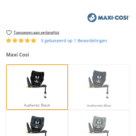
Toevoegen aan verlanglijst
5 gebaseerd op 1 Beoordelingen
Gemiddelde waardering van 5 van 5 sterren
Selecteer
Maxi Cosi
Authentic Black
Authentic Blue
(Deze optie is moment
Authentic Black
Authentic Blue