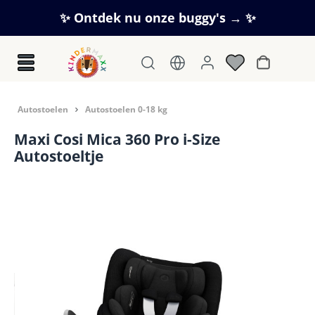
Ga naar de hoofdinhoud
✨ Ontdek nu onze buggy's → ✨
Winkelwag
Autostoelen
Autostoelen 0-18 kg
Maxi Cosi Mica 360 Pro i-Size
Autostoeltje
Afbeeldingengalerij overslaan