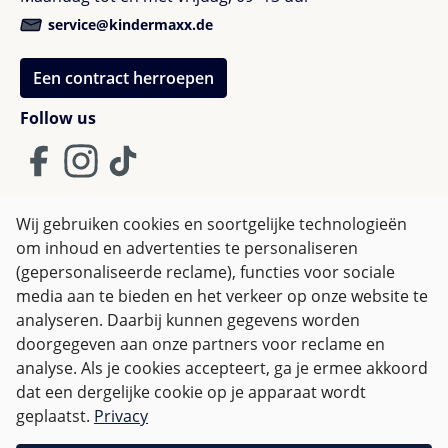
De revolutionaire 157°-ligfunctie:
Een van de
service@kindermaxx.de
grootste sterke punten van de ARRA Flex is de in
drie standen verstelbare hellingshoek, die een
Een contract herroepen
vrijwel volledig vlakke ligstand van 157° mogelijk
Follow us
maakt. Deze ergonomisch waardevolle positie
ontziet de nog gevoelige wervelkolom en
bevordert een gezonde zuurstoftoevoer. Het
beste eraan: je kunt deze ligfunctie niet alleen op
de kinderwagen, maar ook veilig tijdens de autorit
Wij gebruiken cookies en soortgelijke technologieën
gebruiken (in combinatie met het apart
om inhoud en advertenties te personaliseren
Algemene Voorwaarden
verkrijgbare basisstation
Nuna BASE Next
of
(gepersonaliseerde reclame), functies voor sociale
Privacy policy & Cookies
Herroepingsrecht
Curv
).
media aan te bieden en het verkeer op onze website te
Compromisloze i-Size veiligheid bij minimaal
analyseren. Daarbij kunnen gegevens worden
gewicht:
Met een extreem lichte 3,9 kg (zonder
doorgegeven aan onze partners voor reclame en
zonnekap en inleg voor pasgeborenen) is dit
Alle prijzen incl. btw plus
verzendkosten
en eventuele
analyse. Als je cookies accepteert, ga je ermee akkoord
stoeltje een lichtgewicht dat zich ontspannen laat
bezorgkosten, indien niet anders vermeld.
dat een dergelijke cookie op je apparaat wordt
dragen. Desondanks voldoet het aan de
geplaatst.
Privacy
strengste eisen van de ECE R129 (i-Size) norm. De
Voor Nederland zijn bestellingen vanaf € 50,-