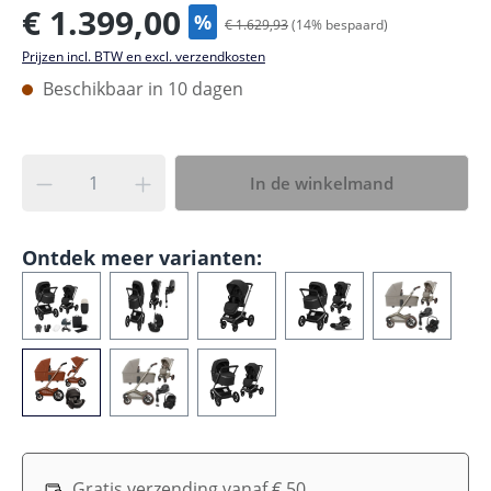
€ 1.399,00
%
€ 1.629,93
(
14
% bespaard)
Prijzen incl. BTW en excl. verzendkosten
Beschikbaar in 10 dagen
In de winkelmand
Ontdek meer varianten:
Gratis verzending vanaf € 50