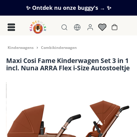
Ga naar de hoofdinhoud
✨ Ontdek nu onze buggy's → ✨
Winkelwag
Kinderwagens
Combikinderwagen
Maxi Cosi Fame Kinderwagen Set 3 in 1
incl. Nuna ARRA Flex i-Size Autostoeltje
Afbeeldingengalerij overslaan