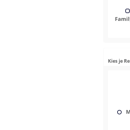
Family
Kies je R
M