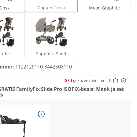
Copper Terra
 Onyx
Moon Graphite
ak Truffle
Sapphire Sand
uffle
Sapphire Sand
mmer:
1122129110-8442508110
0
/ 1
gekozen
(minstens 1)
GRATIS FamilyFix Slide Pro ISOFIX-basis: Maak je set
t✨