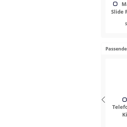
Ma
Slide 
Passende
Telef
K