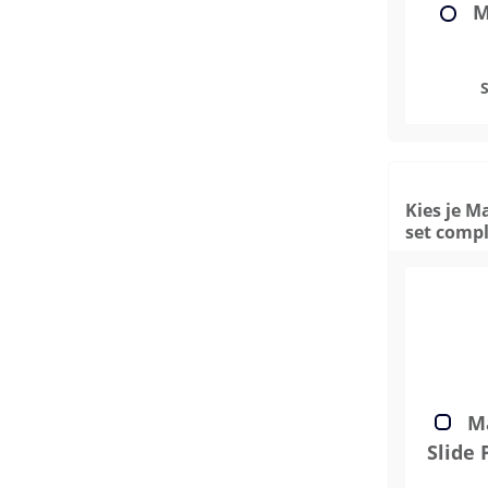
M
Kies je M
set comp
Ma
Slide 