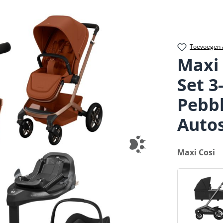
Toevoegen a
Maxi
Set 3
Pebbl
Autos
Selecteer
Maxi Cosi