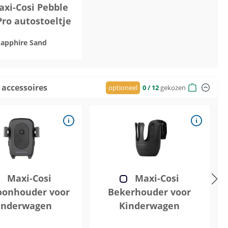
xi-Cosi Pebble
Pro autostoeltje
Sapphire Sand
 accessoires
optioneel
0
/ 12
gekozen
Maxi-Cosi
Maxi-Cosi
oonhouder voor
Bekerhouder voor
inderwagen
Kinderwagen