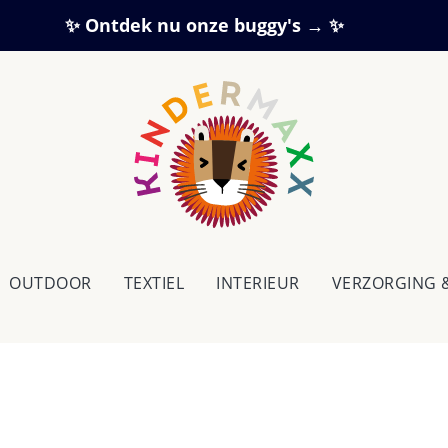
✨ Ontdek nu onze buggy's → ✨
OUTDOOR
TEXTIEL
IN­TE­RI­EUR
VERZORGING 